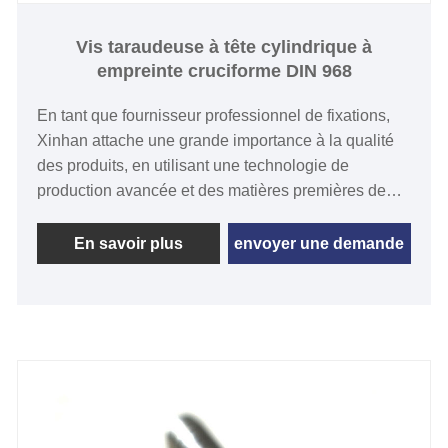
Vis taraudeuse à tête cylindrique à
empreinte cruciforme DIN 968
En tant que fournisseur professionnel de fixations,
Xinhan attache une grande importance à la qualité
des produits, en utilisant une technologie de
production avancée et des matières premières de
haute qualité pour garantir que chaque produit
répond aux normes internationales. Pour les vis
En savoir plus
envoyer une demande
taraudeuses à tête cylindrique à empreinte
cruciforme DIN 968, nous pratiquons un contrôle de
qualité strict, mais pouvons également fournir de
bons prix et un bon service.