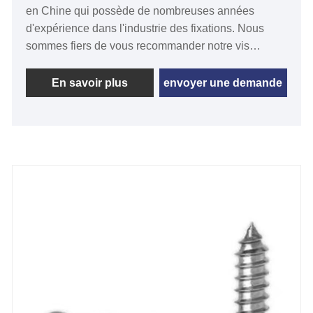
en Chine qui possède de nombreuses années
d'expérience dans l'industrie des fixations. Nous
sommes fiers de vous recommander notre vis
autotaraudeuse à tête hexagonale DIN 7976 si vous
recherchez les meilleures vis autotaraudeuses à tête
En savoir plus
envoyer une demande
hexagonale DIN 7976 de haute qualité et à bas prix.
La vis autotaraudeuse à tête hexagonale DIN 7976
est une vis autotaraudeuse à tête hexagonale,
appréciée pour ses excellentes caractéristiques
autotaraudeuses et ses performances de
verrouillage élevées.