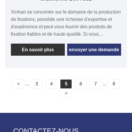
Xinhan se concentre sur le domaine de la production
de fixations, possède une richesse d'expertise et
d'expérience et peut vous fournir des produits de
fixation fiables et de haute qualité. Si vous
recherchez les meilleures vis autotaraudeuses à tête
cylindrique à empreinte cruciforme DIN 7981 de
En savoir plus
envoyer une demande
haute qualité et à bas prix, notre usine vous
satisfera. La vis autotaraudeuse à tête cylindrique à
empreinte cruciforme DIN 7981 est une fixation
polyvalente de haute performance adaptée à une
<
...
3
4
5
6
7
...
8
variété de scénarios d'application différents.
>
CONTACTEZ-NOUS