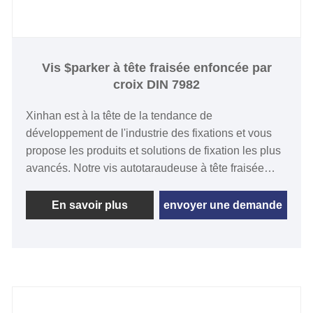
Vis $parker à tête fraisée enfoncée par
croix DIN 7982
Xinhan est à la tête de la tendance de
développement de l'industrie des fixations et vous
propose les produits et solutions de fixation les plus
avancés. Notre vis autotaraudeuse à tête fraisée
cruciforme DIN 7982 est une fixation spéciale. Elle
présente une conception fraisée et une forme de
En savoir plus
envoyer une demande
fente cruciforme. Grâce aux matériaux et aux normes
de haute qualité que nous utilisons, il satisfait de
nombreux clients.