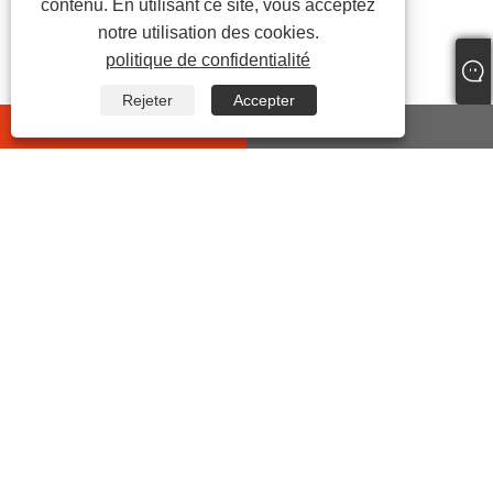
contenu. En utilisant ce site, vous acceptez
notre utilisation des cookies.
politique de confidentialité
Rejeter
Accepter
whatsapp
E-mail
CONTACTEZ-NOUS
Adresse:
No.399 Jiyi Road, rue Wanghai, comté de Haiyan,
ville de Jiaxing, Zhejiang, Chine
Tél:
+86-573-86455035
E-mail:
junxia@jxxinhan.com
Fax:
+86-573-86030660