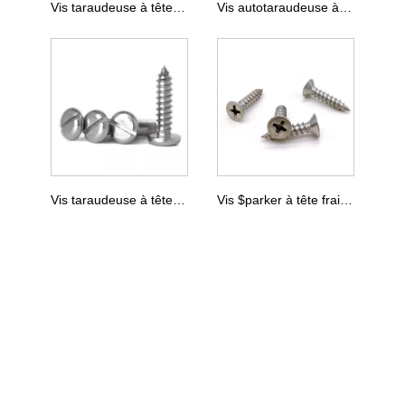
Vis taraudeuse à tête cylindrique à empreinte cruciforme DIN 968
Vis autotaraudeuse à tête hexagonale DIN 7976
Vis taraudeuse à tête cylindrique DIN 7971
Vis $parker à tête fraisée enfoncée par croix DIN 7982