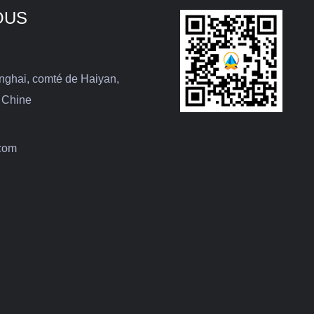
OUS
nghai, comté de Haiyan,
, Chine
com