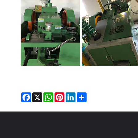
Facebook
X
WhatsApp
Pinterest
LinkedIn
Share