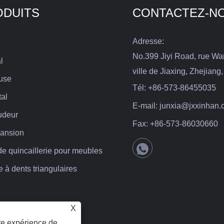
ODUITS
CONTACTEZ-N
Adresse:
No.399 Jiyi Road, rue Wa
l
ville de Jiaxing, Zhejiang
use
Tél:
+86-573-86455035
al
E-mail:
junxia@jxxinhan.
udeur
Fax:
+86-573-86030660
pansion
de quincaillerie pour meubles
 à dents triangulaires
X
ure expérience de