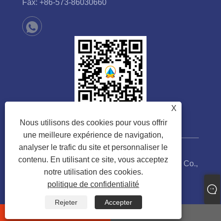
Fax:
+86-573-86030660
X
Nous utilisons des cookies pour vous offrir
une meilleure expérience de navigation,
analyser le trafic du site et personnaliser le
contenu. En utilisant ce site, vous acceptez
Copyright © 2023 Jiaxing Xinhan Technology Co.,
notre utilisation des cookies.
Ltd. Tous droits réservés.
politique de confidentialité
Links
Sitemap
RSS
XML
politique de confidentialité
Rejeter
Accepter
whatsapp
E-mail