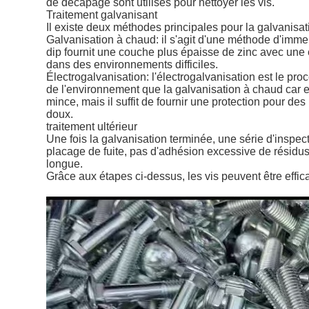
de décapage sont utilisés pour nettoyer les vis.
Traitement galvanisant
Il existe deux méthodes principales pour la galvanisati
Galvanisation à chaud: il s'agit d'une méthode d'imme
dip fournit une couche plus épaisse de zinc avec une e
dans des environnements difficiles.
Électrogalvanisation: l'électrogalvanisation est le pr
de l'environnement que la galvanisation à chaud car el
mince, mais il suffit de fournir une protection pour des
doux.
traitement ultérieur
Une fois la galvanisation terminée, une série d'inspe
placage de fuite, pas d'adhésion excessive de résidus d
longue.
Grâce aux étapes ci-dessus, les vis peuvent être effic