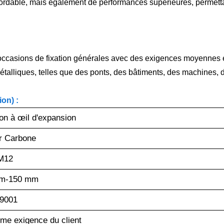
rdable, mais également de performances supérieures, permettant
s occasions de fixation générales avec des exigences moyennes e
 métalliques, telles que des ponts, des bâtiments, des machines
on) :
on à œil d'expansion
r Carbone
M12
m-15
0 mm
 9001
e exigence du client