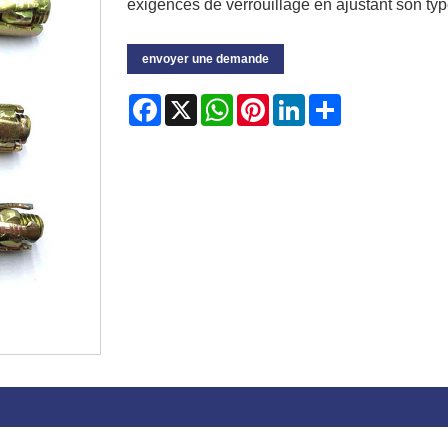
exigences de verrouillage en ajustant son type
envoyer une demande
Facebook
X
WhatsApp
Pinterest
LinkedIn
Share