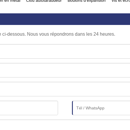
on en métal
Clou autotaraudeur
Boulons d'expansion
Vis et écr
re ci-dessous. Nous vous répondrons dans les 24 heures.