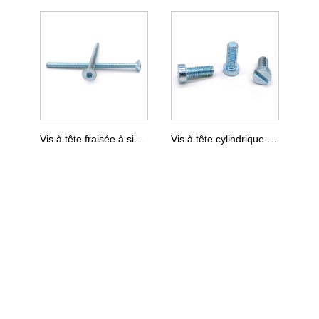
Vis à tête fraisée à six pans creux DIN 7991
Vis à tête cylindrique fendue DIN 84