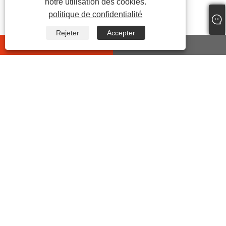
notre utilisation des cookies.
politique de confidentialité
Rejeter
Accepter
whatsapp
E-mail
CONTACTEZ-NOUS
Adresse:
No.399 Jiyi Road, rue Wanghai, comté de Haiyan,
ville de Jiaxing, Zhejiang, Chine
Tél:
+86-573-86455035
E-mail:
junxia@jxxinhan.com
Fax:
+86-573-86030660