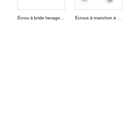
Écrou à bride hexagonale DIN 6923
Écrous à manchon à tête hexagonale DIN 6330